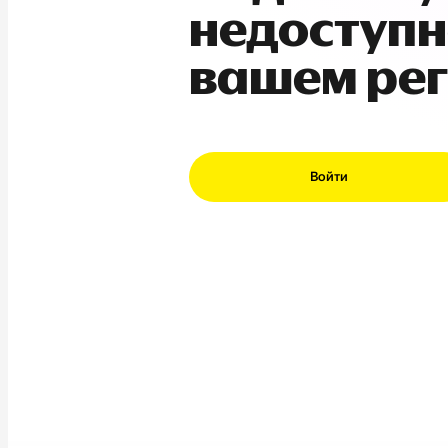
недоступн
вашем ре
Войти