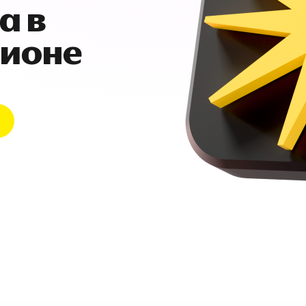
а в
гионе