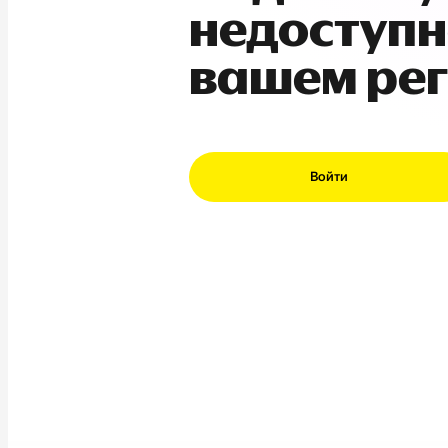
недоступн
вашем ре
Войти