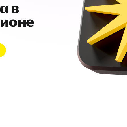
а в
гионе